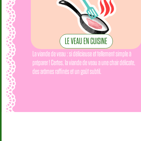
LE VEAU EN CUISINE
La viande de veau : si délicieuse et tellement simple à
préparer ! Certes, la viande de veau a une chair délicate,
des arômes raffinés et un goût subtil.