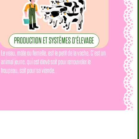
PRODUCTION ET SYSTÈMES D'ÉLEVAGE
Le veau, mâle ou femelle, est le petit de la vache. C’est un
animal jeune, qui est élevé soit pour renouveler le
troupeau, soit pour sa viande.