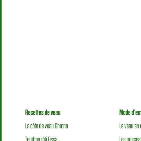
Recettes de veau
Mode d’em
La côte de veau Chrono
Le veau en 
Tendron rôti Fissa
Les morcea