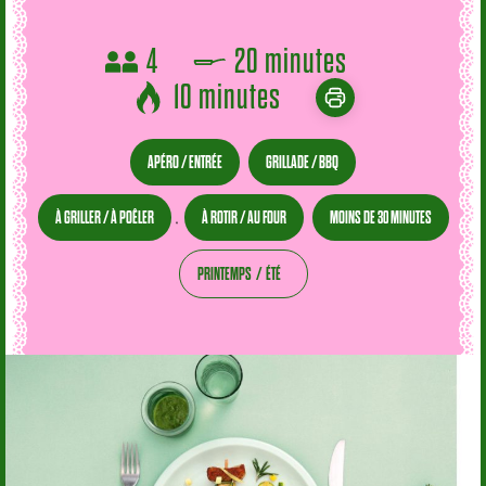
4
20 minutes
10 minutes
APÉRO / ENTRÉE
GRILLADE / BBQ
À GRILLER / À POÊLER
À ROTIR / AU FOUR
MOINS DE 30 MINUTES
,
PRINTEMPS
ÉTÉ