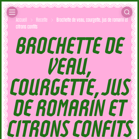
Accueil
Recette
Brochette de veau, courgette, jus de romarin et
citrons confits
BROCHETTE DE
VEAU,
COURGETTE, JUS
DE ROMARIN ET
CITRONS CONFITS