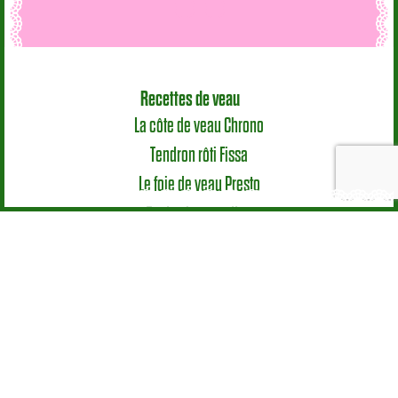
Recettes de veau
La côte de veau Chrono
Tendron rôti Fissa
Le foie de veau Presto
Toutes les recettes
Mode d’emploi
Le veau en cuisine
Les morceaux
Astuces
Nutrition & Santé