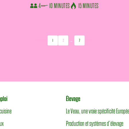
4
10 MINUTES
15 MINUTES
Précédent
Suivant
1
2
…
7
ploi
Élevage
cuisine
Le Veau, une vraie spécificité Europ
ux
Production et systèmes d’élevage