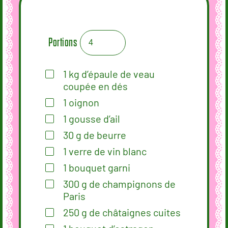
Portions
1
kg
d’épaule de veau
coupée en dés
1
oignon
1
gousse
d’ail
30
g
de beurre
1
verre
de vin blanc
1
bouquet garni
300
g
de champignons de
Paris
250
g
de châtaignes cuites