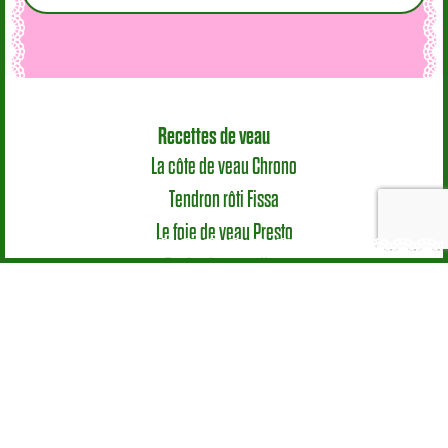
Recettes de veau
La côte de veau Chrono
Tendron rôti Fissa
Le foie de veau Presto
Toutes les recettes
Mode d’emploi
Le veau en cuisine
Les morceaux
Astuces
Nutrition & Santé