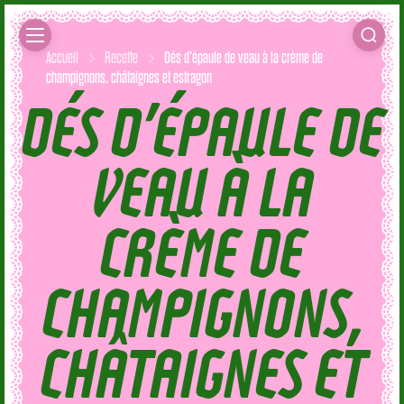
Accueil
Recette
Dés d’épaule de veau à la crème de
champignons, châtaignes et estragon
DÉS D’ÉPAULE DE
VEAU À LA
CRÈME DE
CHAMPIGNONS,
CHÂTAIGNES ET