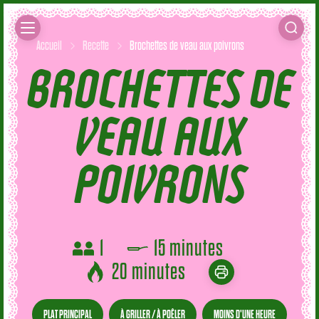
Accueil
Recette
Brochettes de veau aux poivrons
BROCHETTES DE
VEAU AUX
POIVRONS
1
15 minutes
20 minutes
PLAT PRINCIPAL
À GRILLER / À POÊLER
MOINS D'UNE HEURE