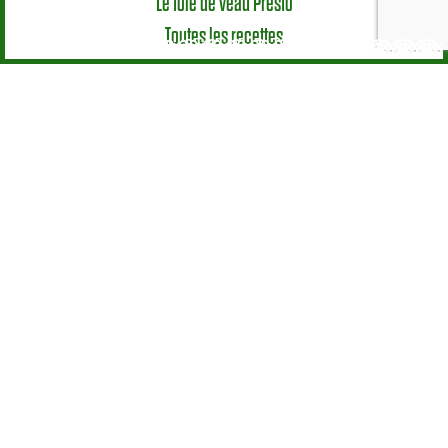
Le foie de veau Presto
Toutes les recettes
Mode d’emploi
Le veau en cuisine
Les morceaux
Astuces
Nutrition & Santé
Élevage
Le Veau, une vraie spécificité Européenne
Production et systèmes d’élevage
L’alimentation des veaux
Une santé surveillée
Un bien-être respecté
Une traçabilité permanente