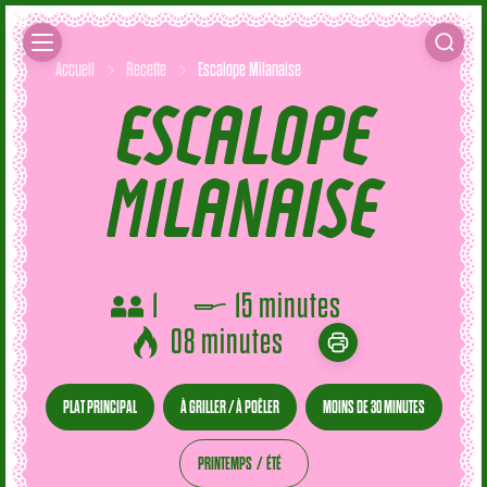
Accueil
Recette
Escalope Milanaise
ESCALOPE
MILANAISE
1
15 minutes
08 minutes
PLAT PRINCIPAL
À GRILLER / À POÊLER
MOINS DE 30 MINUTES
PRINTEMPS
ÉTÉ