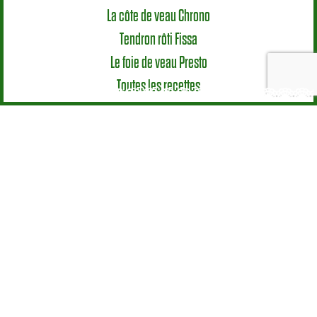
La côte de veau Chrono
Tendron rôti Fissa
Le foie de veau Presto
Toutes les recettes
Mode d’emploi
Le veau en cuisine
Les morceaux
Astuces
Nutrition & Santé
Élevage
Le Veau, une vraie spécificité Européenne
Production et systèmes d’élevage
L’alimentation des veaux