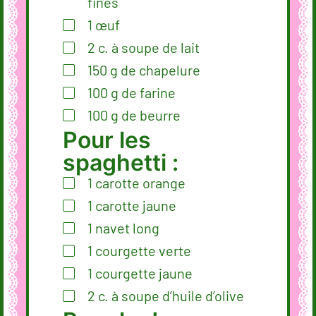
fines
1
œuf
2
c.
à soupe de lait
150
g
de chapelure
100
g
de farine
100
g
de beurre
Pour les
spaghetti :
1
carotte orange
1
carotte jaune
1
navet long
1
courgette verte
1
courgette jaune
2
c.
à soupe d’huile d’olive