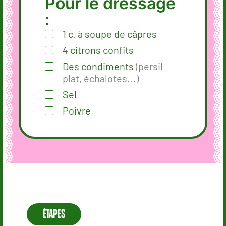
Pour le dressage
:
1
c.
à soupe de câpres
4
citrons confits
Des condiments
(persil
plat, échalotes...)
Sel
Poivre
ÉTAPES