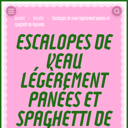
Accueil
Recette
Escalopes de veau légèrement panées et
spaghetti de légumes
ESCALOPES DE
VEAU
LÉGÈREMENT
PANÉES ET
SPAGHETTI DE