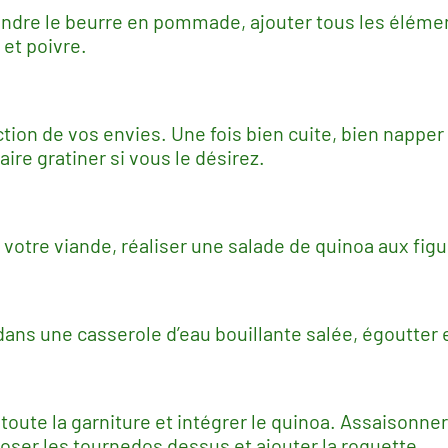
ondre le beurre en pommade, ajouter tous les élémen
 et poivre.
nction de vos envies. Une fois bien cuite, bien napp
ire gratiner si vous le désirez.
otre viande, réaliser une salade de quinoa aux figue
ans une casserole d’eau bouillante salée, égoutter et
toute la garniture et intégrer le quinoa. Assaisonner
oser les tournedos dessus et ajouter la roquette