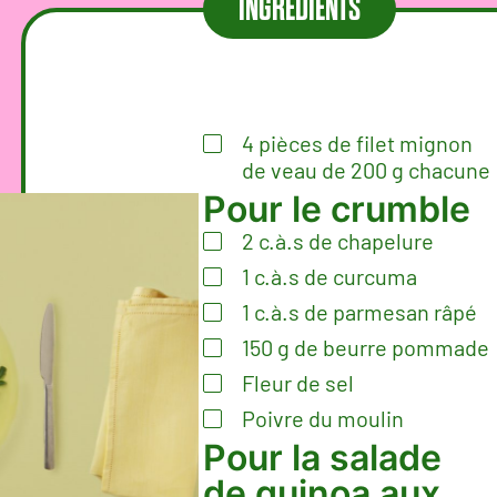
INGRÉDIENTS
4
pièces de filet mignon
de veau de 200 g chacune
Pour le crumble
2
c.à.s
de chapelure
1
c.à.s
de curcuma
1
c.à.s
de parmesan râpé
150
g
de beurre pommade
Fleur de sel
Poivre du moulin
Pour la salade
de quinoa aux