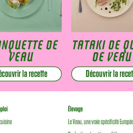
ANQUETTE DE
TATAKI DE Q
VEAU
DE VEAU
écouvrir la recette
Découvrir la recet
ploi
Élevage
cuisine
Le Veau, une vraie spécificité Europ