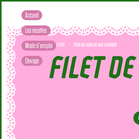
Accueil
Les recettes
Accueil
FILET D
Recette
Filet de veau et son crumble
Mode d’emploi
Élevage