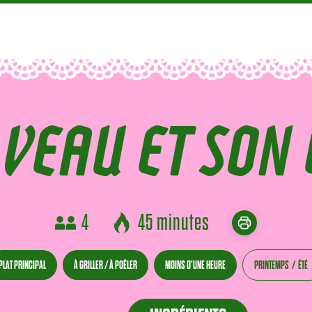
E VEAU ET SON
4
45 minutes
PLAT PRINCIPAL
À GRILLER / À POÊLER
MOINS D'UNE HEURE
PRINTEMPS
ÉTÉ