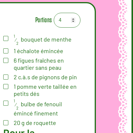
Portions
1
bouquet de menthe
⁄
2
1
échalote émincée
6
figues fraîches en
quartier sans peau
2
c.à.s
de pignons de pin
1
pomme verte taillée en
petits dés
1
bulbe de fenouil
⁄
2
émincé finement
20
g
de roquette