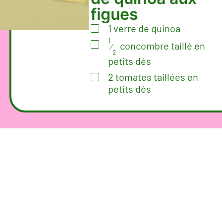
figues
1
verre
de quinoa
1
concombre taillé en
⁄
2
petits dés
2
tomates taillées en
petits dés