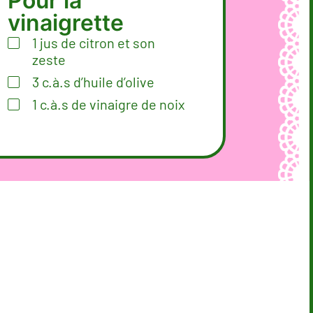
Pour la
vinaigrette
1
jus de citron et son
zeste
3
c.à.s
d’huile d’olive
1
c.à.s
de vinaigre de noix