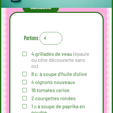
INGRÉDIENTS
Portions
4
grillades de veau
(épaule
ou côte découverte sans
os)
8
c.
à soupe d’huile d’olive
4
oignons nouveaux
16
tomates cerise
2
courgettes rondes
1
c
à soupe de paprika en
poudre