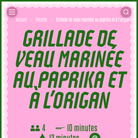
Accueil
Recette
Grillade de veau marinée au paprika et à l’origan
GRILLADE DE
VEAU MARINÉE
AU PAPRIKA ET
À L’ORIGAN
4
10 minutes