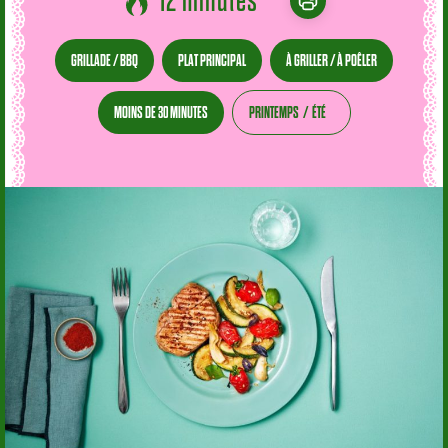
12 minutes
GRILLADE / BBQ
PLAT PRINCIPAL
À GRILLER / À POÊLER
MOINS DE 30 MINUTES
PRINTEMPS
ÉTÉ