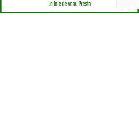
Le foie de veau Presto
Toutes les recettes
Mode d’emploi
Le veau en cuisine
Les morceaux
Astuces
Nutrition & Santé
Élevage
Le Veau, une vraie spécificité Européenne
Production et systèmes d’élevage
L’alimentation des veaux
Une santé surveillée
Un bien-être respecté