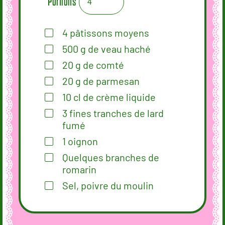
Portions
4
pâtissons moyens
500
g
de veau haché
20
g
de comté
20
g
de parmesan
10
cl
de crème liquide
3
fines tranches de lard
fumé
1
oignon
Quelques branches de
romarin
Sel, poivre du moulin