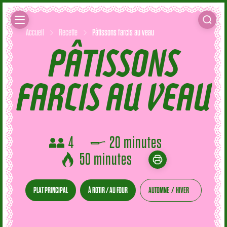
Accueil
Recette
Pâtissons farcis au veau
PÂTISSONS
FARCIS AU VEAU
4
20 minutes
50 minutes
PLAT PRINCIPAL
À ROTIR / AU FOUR
AUTOMNE
HIVER