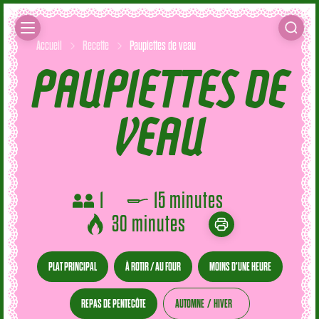
Accueil
Recette
Paupiettes de veau
PAUPIETTES DE
VEAU
1
15 minutes
30 minutes
PLAT PRINCIPAL
À ROTIR / AU FOUR
MOINS D'UNE HEURE
REPAS DE PENTECÔTE
AUTOMNE
HIVER