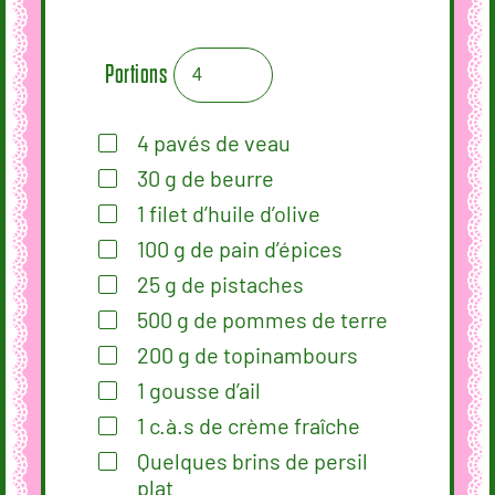
Portions
4
pavés de veau
30
g
de beurre
1
filet
d’huile d’olive
100
g
de pain d’épices
25
g
de pistaches
500
g
de pommes de terre
200
g
de topinambours
1
gousse d’ail
1
c.à.s
de crème fraîche
Quelques brins de persil
plat