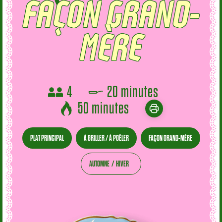
4
20 minutes
50 minutes
PLAT PRINCIPAL
À GRILLER / À POÊLER
FAÇON GRAND-MÈRE
AUTOMNE
HIVER