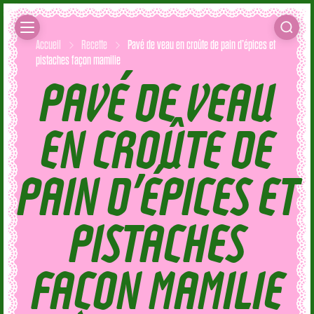
Accueil
Recette
Pavé de veau en croûte de pain d’épices et
pistaches façon mamilie
PAVÉ DE VEAU
EN CROÛTE DE
PAIN D’ÉPICES ET
PISTACHES
FAÇON MAMILIE