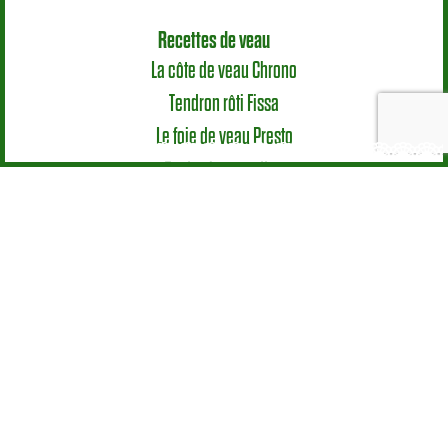
Recettes de veau
La côte de veau Chrono
Tendron rôti Fissa
Le foie de veau Presto
Toutes les recettes
Mode d’emploi
Le veau en cuisine
Les morceaux
Astuces
Nutrition & Santé
Élevage
Le Veau, une vraie spécificité Européenne
Production et systèmes d’élevage